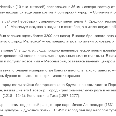
Несебыр (10 тыс. жителей) расположен в 36 км к северо-востоку от
тву находится еще один крупный болгарский курорт – Солнечный Б
 в районе Несебыра - умерeнно-континентальный. Средняя темпер
 – +2. Максимум осадков выпадает в сентябре, а в июле-августе об
был заложен здесь более 3200 лет назад. В конце бронзового век
начало „город Мельсаса” – как предполагают, по имени основателя
 в конце VІ в. до н. э., сюда пришло древнегреческое племя дорий
и крепостной стеной, появились отдельные жилые кварталы. В начал
и и получил новое имя – Мессемврия, оставаясь важным центром 
 века, столицей империи стал Константинополь, а христианство –
сь бурное строительство христианских храмов.
г. город взяли войска болгарского хана Крума, и он стал частью Пе
е, назвавшие его Несебыр. Город играл значительную роль в жизни
II (1218 - 1241), Константина Тиха (1257-1277).
р пережил подлинный расцвет при царе Иване Александре (1331-1
ие культуры и духовной жизни. В 1453 г. город пал под напором ту
ии.