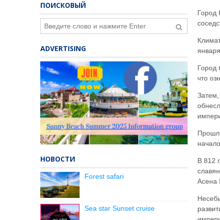
ПОИСКОВЫЙ
Город 
соседс
Климат
ADVERTISING
января
Город 
что оз
Затем,
обнесл
импери
Прошли
начало
НОВОСТИ
В 812 
славян
Forest safari
Асена 
Несебы
Sea star Sunset cruise
развит
импер