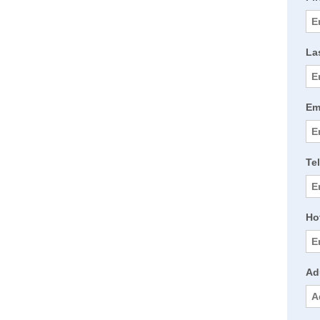
La
Em
Te
Ho
Ad