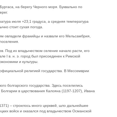
 Бургаса, на берегу Черного моря. Буквально по
ерег.
атура июля +23,1 градуса, а средняя температура
ычно стоит сухая погода.
а им овладели фракийцы и назвали его Мельсамбрия,
 поселения.
цев. Под их владычеством селение начало расти, его
е І в. н. э. город был присоединен к Римской
экономики и культуры.
 официальной религией государства. В Мессемврии
рвого болгарского государства. Здесь поселились
 Болгарии в царствования Калояна (1197-1207), Ивана
371) – строилось много церквей, шло дальнейшее
рецких войск и оказался под владычеством Османской