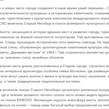
 и новую часть города соединяет в наше время узкий перешеек –
исключительности культурных и исторических памятников, сохран
ым, туристическим и курортным комплексом международного значен
СКО включила Старый Несебыр в список всемирного культурного н
ности, касающиеся истории здешних мест и развития города, турис
оженном на близкой оконечности полуострова. Там выставлены на
ок. Следы прошедших исторических эпох заметны повсюду. На терр
тной стены, объявленную архитектурным памятником культуры об
азеты „Державен вестник” от 1964 г. Там сохранилось множество це
а, присвоен статус музейных объектов.
ельная часть домов, расположенных в Старом городе, строилась во 
но интересна архитектура особняка семьи Москояни, где размещен
тели могут узнать многое о жизни и культуре местного населения;
а, а также традиционные национальные костюмы.
в античном театре Старого Несебыра организуют различные конце
, где в течение активного летнего сезона часто можно видеть круиз
 из списка ЮНЕСКО. Желающие ощутить атмосферу места, впитать 
виться на ночлег – перед ними богатый выбор предложений на любо