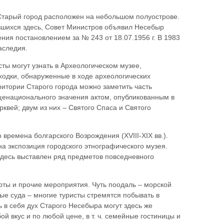
 Старый город расположен на небольшом полуострове.
ившихся здесь, Совет Министров объявил Несебыр
ия постановлением за № 243 от 18.07.1956 г. В 1983
аследия.
ты могут узнать в Археологическом музее,
ходки, обнаруженные в ходе археологических
итории Старого города можно заметить часть
щенационального значения актом, опубликованным в
рквей; двум из них – Святого Спаса и Святого
времена болгарского Возрождения (XVIII-XIX вв.).
а экспозиция городского этнографического музея.
 здесь выставлен ряд предметов повседневного
рты и прочие мероприятия. Чуть поодаль – морской
ные суда – многие туристы стремятся побывать в
в себя дух Старого Несебыра могут здесь же
й вкус и по любой цене, в т. ч. семейные гостиницы и