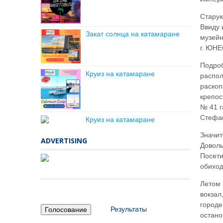
Старую
Ввиду 
Закат солнца на катамаране
музейн
г. ЮНЕ
Подроб
Круиз на катамаране
распол
раскоп
крепос
№ 41 г
Стефан
Круиз на катамаране
Значит
ADVERTISING
Доволь
Посети
обиход
Летом 
вокзал
городе
Результаты
остано