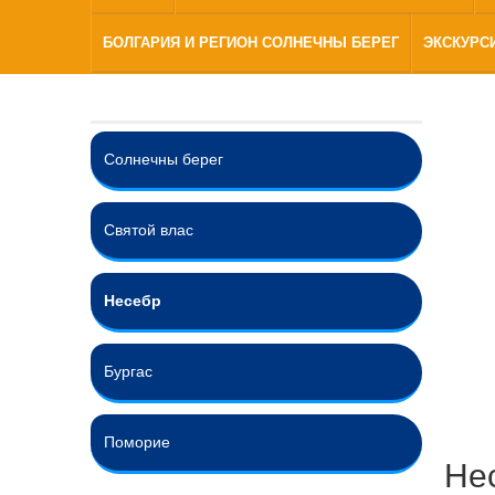
БОЛГАРИЯ И РЕГИОН СОЛНЕЧНЫ БЕРЕГ
ЭКСКУРС
Солнечны берег
Святой влас
Несебр
Бургас
Поморие
Не