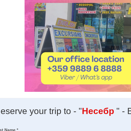
eserve your trip to - "
Несебр
" -
rst Name *