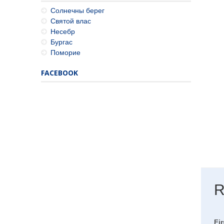
Солнечны берег
Святой влас
Несебр
Бургас
Поморие
FACEBOOK
R
Fi