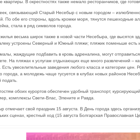
е квартиры. В окрестностях также немало ресторанчиков, где гото
ек, связывающий Старый Несебыр с новым городом – излюбленное 
й. По обе его стороны, вдоль кромки моря, тянутся пешеходные а
йка, стала в ряд символов города.
жилья весьма широк также в новой части Несебыра, где высятся з
леку устроены Северный и Южный пляжи; пляжик поменьше есть и
малы, жаждущие подбавить в кровь адреналина, могут отправиться
ете. На пляжах к услугам отдыхающих еще много развлечений – ка
. Есть увеселительные заведения любого класса и категории цен.
о города, а молодежь чаще тусуется в клубах новых районов Несеб
й подать.
гостям обоих курортов обеспечен удобный транспорт, курсирующий
ер, комплексы Свети-Влас, Элените и Равда.
р отмечает свой праздник 15 августа. В День города здесь организ
ьких сценах, крестный ход (15 августа Болгарская Православная Ц