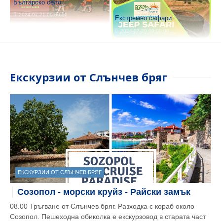
Българско село
2024-07-21 00:00:00
Екстремно сафари
2024-07-20 00:00:00
Екскурзии от Слънчев бряг
ЕКСКУРЗИИ ОТ СЛЪНЧЕВ БРЯГ
Созопол - морски круйз - Райски замък
08.00 Тръгване от Слънчев бряг. Разходка с кораб около
Созопол. Пешеходна обиколка е екскурзовод в старата част