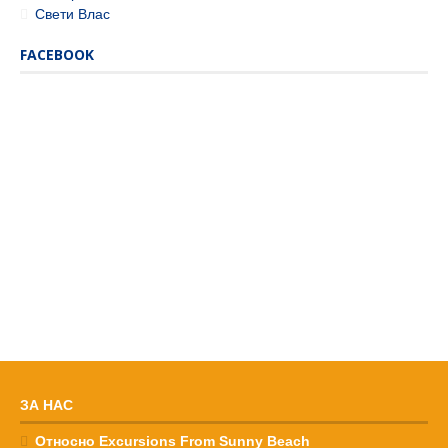
Свети Влас
FACEBOOK
ЗА НАС
Относно Excursions From Sunny Beach