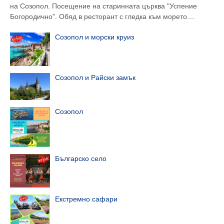
на Созопол. Посещение на старинната църква "Успение
Богородично". Обяд в ресторант с гледка към морето....
Созопол и морски круиз
Созопол и Райски замък
Созопол
Българско село
Екстремно сафари