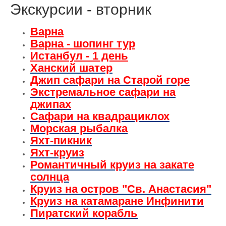
Экскурсии - вторник
Варна
Варна - шопинг тур
Истанбул - 1 день
Ханский шатер
Джип сафари на Старой горе
Экстремальное сафари на
джипах
Сафари на квадрациклох
Морская рыбалка
Яхт-пикник
Яхт-круиз
Романтичный круиз на закате
солнца
Круиз на остров "Св. Анастасия"
Круиз на катамаране Инфинити
Пиратский корабль