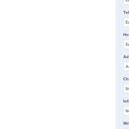
Te
Ho
Ad
Chi
Inf
Wr