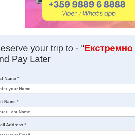
eserve your trip to - "
Екстремно
nd Pay Later
rst Name *
st Name *
ail Address *