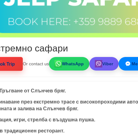
стремно сафари
ok Trip
Or contact us
WhatsApp
Viber
Me
 Тръгване от Слънчев бряг.
наване през екстремно трасе с високопроходими авто
ната и залива на Слънчев бряг.
ция, игри, стрелба с въздушна пушка.
в традиционен ресторант.