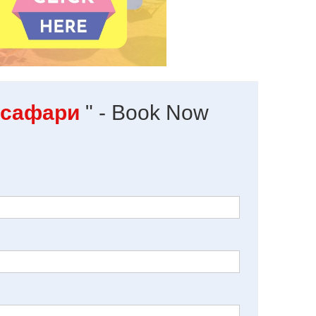
 сафари
" - Book Now