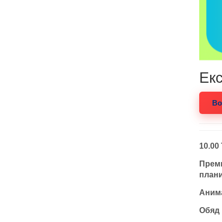
Ек
Bo
10.00
Преми
плани
Анима
Обяд 